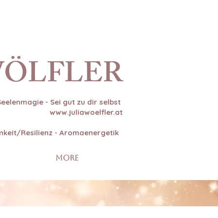
WÖLFLER
Seelenmagie - Sei gut zu dir selbst
www.juliawoelfler.at
amkeit/Resilienz - Aromaenergetik
More