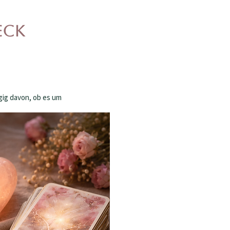
eck
gig davon, ob es um