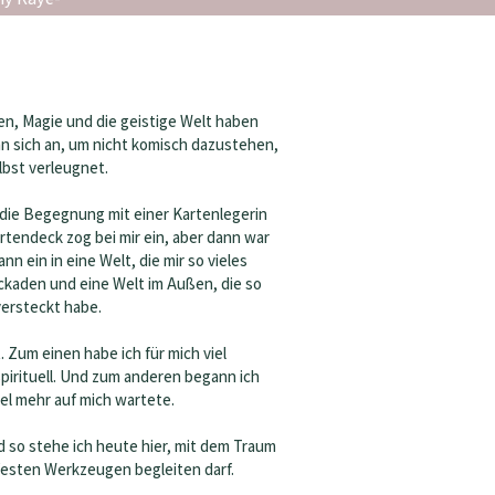
en, Magie und die geistige Welt haben
an sich an, um nicht komisch dazustehen,
elbst verleugnet.
ie Begegnung mit einer Kartenlegerin
artendeck zog bei mir ein, aber dann war
nn ein in eine Welt, die mir so vieles
ockaden und eine Welt im Außen, die so
versteckt habe.
 Zum einen habe ich für mich viel
pirituell. Und zum anderen begann ich
el mehr auf mich wartete.
d so stehe ich heute hier, mit dem Traum
ndfesten Werkzeugen begleiten darf.