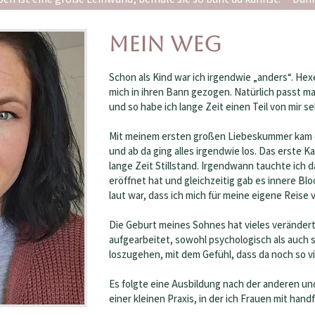
Mein Weg
Schon als Kind war ich irgendwie „anders“. Hex
mich in ihren Bann gezogen. Natürlich passt m
und so habe ich lange Zeit einen Teil von mir s
Mit meinem ersten großen Liebeskummer kam d
und ab da ging alles irgendwie los. Das erste K
lange Zeit Stillstand. Irgendwann tauchte ich da
eröffnet hat und gleichzeitig gab es innere Bl
laut war, dass ich mich für meine eigene Reise 
Die Geburt meines Sohnes hat vieles verändert.
aufgearbeitet, sowohl psychologisch als auch s
loszugehen, mit dem Gefühl, dass da noch so vi
Es folgte eine Ausbildung nach der anderen un
einer kleinen Praxis, in der ich Frauen mit ha