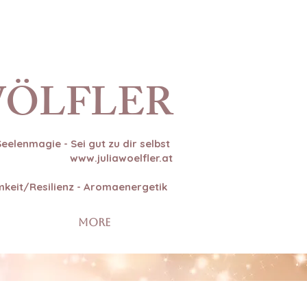
WÖLFLER
Seelenmagie - Sei gut zu dir selbst
www.juliawoelfler.at
amkeit/Resilienz - Aromaenergetik
More