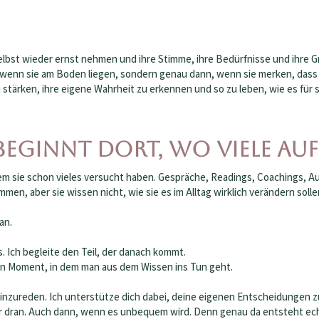
elbst wieder ernst nehmen und ihre Stimme, ihre Bedürfnisse und ihre G
n, wenn sie am Boden liegen, sondern genau dann, wenn sie merken, dass 
n stärken, ihre eigene Wahrheit zu erkennen und so zu leben, wie es für si
 beginnt dort, wo viele a
m sie schon vieles versucht haben. Gespräche, Readings, Coachings, Au
n, aber sie wissen nicht, wie sie es im Alltag wirklich verändern solle
an.
s.
Ich begleite den Teil, der danach kommt.
en Moment, in dem man aus dem Wissen ins Tun geht.
 einzureden. Ich unterstütze dich dabei, deine eigenen Entscheidungen 
dir dran. Auch dann, wenn es unbequem wird. Denn genau da entsteht e