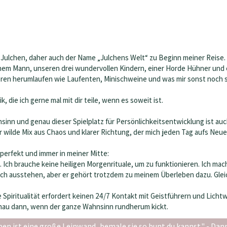
ch Julchen, daher auch der Name „Julchens Welt“ zu Beginn meiner Reise.
nem Mann, unseren drei wundervollen Kindern, einer Horde Hühner und e
eren herumlaufen wie Laufenten, Minischweine und was mir sonst noch so
, die ich gerne mal mit dir teile, wenn es soweit ist.
sinn und genau dieser Spielplatz für Persönlichkeitsentwicklung ist au
er wilde Mix aus Chaos und klarer Richtung, der mich jeden Tag aufs Neue
 perfekt und immer in meiner Mitte:
 Ich brauche keine heiligen Morgenrituale, um zu funktionieren. Ich mach
lich ausstehen, aber er gehört trotzdem zu meinem Überleben dazu. Glei
e Spiritualität erfordert keinen 24/7 Kontakt mit Geistführern und Lichtwe
enau dann, wenn der ganze Wahnsinn rundherum kickt.
ben ist eine große Leinwand, bemale sie so bunt du kannst." - Dan