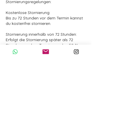
Stornierungsregelungen:
Kostenlose Stornierung:
Bis zu 72 Stunden vor dem Termin kannst
du kostenfrei stornieren.
Stornierung innerhalb von 72 Stunden:
Erfolgt die Stornierung später als 72
Stunden vor dem Termin, werden 50 %
des Preises berechnet.
Stornierung innerhalb von 24 Stunden
oder Nicht-Erscheinen:
In diesem Fall wird der volle Preis in
Rechnung gestellt.
Du hast jedoch die Möglichkeit, eine
Ersatzperson für den Termin zu benennen.
Hinweis zu kurzfristigen Änderungen
Ich behalte mir das Recht vor, Termine
kurzfristig abzusagen oder zu
verschieben, sollte es durch
unvorhergesehene Umstände notwendig
sein, die außerhalb meines