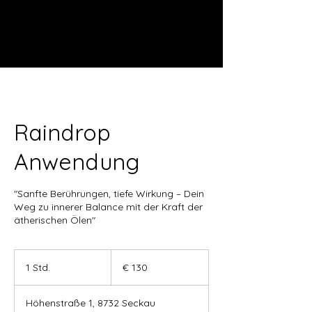
Raindrop
Anwendung
"Sanfte Berührungen, tiefe Wirkung – Dein
Weg zu innerer Balance mit der Kraft der
ätherischen Ölen"
130
Euro
1 Std.
1
€ 130
S
t
Höhenstraße 1, 8732 Seckau
d