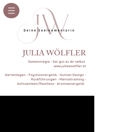
JULIA WÖLFLER
Seelenmagie - Sei gut zu dir selbst
www.juliawoelfler.at
Kartenlegen - Psychoenergetik - Human Design -
Rückführungen - Mentaltraining -
Achtsamkeit/Resilienz - Aromaenergetik