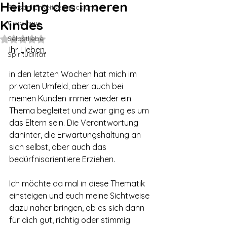
Heilung des inneren
Persönlichkeitsentwicklung
Kindes
Coaching
Selbstliebe
Mit NaN von 5 Sternen bewertet.
Ihr Lieben,
Spiritualität
in den letzten Wochen hat mich im 
privaten Umfeld, aber auch bei 
meinen Kunden immer wieder ein 
Thema begleitet und zwar ging es um 
das Eltern sein. Die Verantwortung 
dahinter, die Erwartungshaltung an 
sich selbst, aber auch das 
bedürfnisorientiere Erziehen.
Ich möchte da mal in diese Thematik 
einsteigen und euch meine Sichtweise 
dazu näher bringen, ob es sich dann 
für dich gut, richtig oder stimmig 